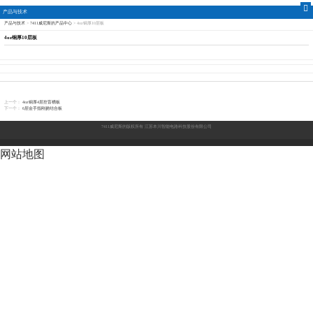
产品与技术
产品与技术
>
7411威尼斯的产品中心
>
4oz铜厚10层板
江苏本川智能电路科技
4oz铜厚10层板
股份有限公司-7411威尼
斯
上一个：
4oz铜厚4层控盲槽板
下一个：
6层金手指刚挠结合板
7411威尼斯的版权所有
江苏本川智能电路科技股份有限公司
网站地图