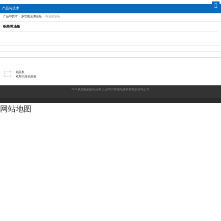
产品与技术
产品与技术
>
多功能金属基板
>
铜基黑油板
江苏本川智能电路科技
铜基黑油板
股份有限公司-7411威尼
斯
上一个：
铝基板
下一个：
双层混压铝基板
7411威尼斯的版权所有
江苏本川智能电路科技股份有限公司
网站地图