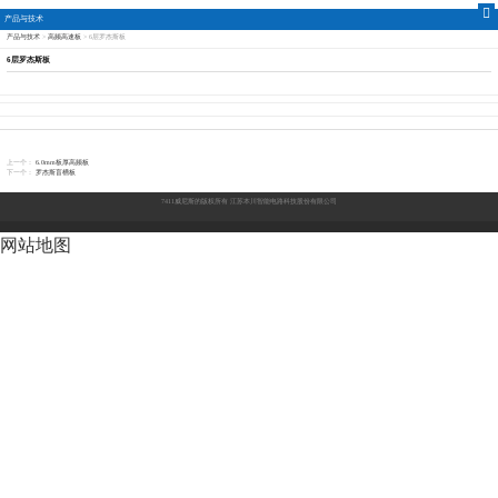
产品与技术
产品与技术
>
高频高速板
>
6层罗杰斯板
江苏本川智能电路科技
6层罗杰斯板
股份有限公司-7411威尼
斯
上一个：
6.0mm板厚高频板
下一个：
罗杰斯盲槽板
7411威尼斯的版权所有
江苏本川智能电路科技股份有限公司
网站地图