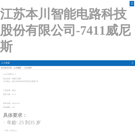
江苏本川智能电路科技
股份有限公司-7411威尼
斯
人力资源
您当前的位置:
人力资源
>
社会招聘
cam工程师10 人
职位名称：制图工程师
工作地点：南京市溧水经济开发区孔家路7号
工资待遇：面议
需求人数：10 人
发布日期：2020/10/9
有效期限：100
具体要求：
· 年龄: 25 到35 岁
· 学历: 大专以上