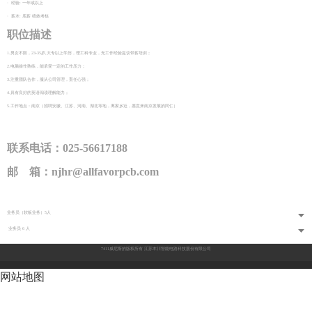
· 经验: 一年或以上
· 薪水: 底薪 绩效考核
职位描述
1.男女不限，23-35岁,大专以上学历，理工科专业，无工作经验提议带薪培训；
2.电脑操作熟练，能承受一定的工作压力；
3.注重团队合作，服从公司管理，责任心强；
4.具有良好的英语阅读理解能力；
5.工作地点：南京（招聘安徽、江苏、河南、湖北等地，离家乡近，愿意来南京发展的同仁）
联系电话：025-56617188
邮 箱：
njhr@allfavorpcb.com
业务员（软板业务）5人
业务员 6 人
7411威尼斯的版权所有
江苏本川智能电路科技股份有限公司
网站地图