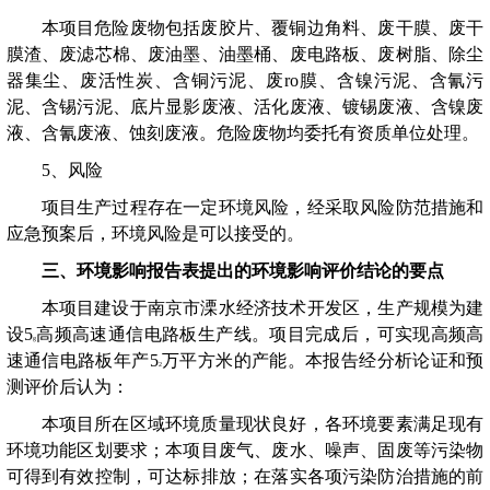
本项目危险废物
包括废
胶片
、
覆铜边角料
、
废干膜、废干
膜渣、废滤芯棉、废油墨、油墨桶、废电路板、废树脂、除尘
器集尘、废活性炭、含铜污泥、废
ro
膜、含镍污泥、含氰污
泥、含锡污泥、底片显影废液、活化废液、镀锡废液、含镍废
液、含氰废液、蚀刻废液。危险废物均委托有资质单位处理。
5
、
风险
项目生产过程存在一定环境风险，经采取风险防范措施和
应急预案后，环境风险是可以接受的。
三、环境影响报告表提出的环境影响评价结论的要点
本项目建设于南京市
溧水经济技术开发区
，生产规模为
建
设
5
高频高速通信电路板生产线。项目完成后，可实现高频高
g
速通信电路板年产
5
万平方米的产能。
本报告经分析论证和预
2
测评价后认为：
本项目所在区域环境质量现状良好，各环境要素满足现有
环境功能区划要求；本项目废气、废水、噪声、固废等污染物
可得到有效控制，可达标排放；在落实各项污染防治措施的前