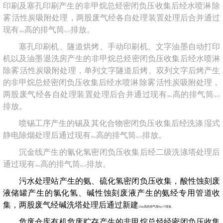
印刷及塞孔印刷产生的非甲烷总烃密闭负压收集后经水喷淋
除
雾
活性炭吸附处理，两股废气经各自处理装置处理后合并通过
现有
高的排气筒
排放。
30m
fq-12
塞孔印刷机、隧道烘烤、手动印刷机、文字油墨自动打印
机以及油墨退洗房产生的非甲烷总烃密闭负压收集后经水喷淋
除雾
活性炭吸附处理，单列文字隧道后烤、双列文字后烤产生
的非甲烷总烃密闭负压收集后经水喷淋
除雾
活性炭吸附处理，
两股废气经各自处理装置处理后合并通过现有
高的排气筒
30m
fq-13
排放。
喷锡工序产生的锡及其化合物密闭负压收集后经洗涤
湿式
静电除烟处理后通过现有
高的排气筒
排放。
30m
fq-14
沉金线产生的氰化氢密闭负压收集后经二级洗涤塔处理后
通过现有
高的排气筒
排放。
30m
fq-15
污水处理站产生的氨、硫化氢密闭负压收集
，酸性蚀刻废
液储罐产生的氯化氢、碱性蚀刻废液产生的氨经专用管道收
集，两股废气
经碱洗塔处理后通过
新建
15m
高的排气筒
fq-17
排放。
危废仓库有机危废贮存
产生的
非甲烷总烃经
密闭负压收集