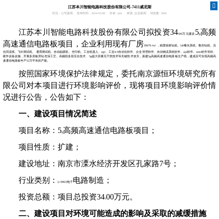
江苏本川智能电路科技股份有限公司-7411威尼斯
栏目：公司新闻
发布时间：2024-03-08
作者: njhr
来源: 企业新闻
浏览量: 2066
江苏本川智能电路科技股份有限公司拟投资
34
5
高频
500
万元建设
g
高速通信电路板
项目，企业利用现有厂
房
39979.4㎡
，购
置镭射钻机、
ldi
曝光系统、数控钻机、压
合回流线、飞针测试机、 通用测试机、自动贴膜机、丝印机、工业机器人、
agv
、工业
4.0
自动化软件、企业管理软件、自动物流系统软件、
aps
软件、
wms
软件等软、
硬件设备设施，开展多层板背钻控深工艺、高频段多层压合技术、
5g
超大容量无干扰技术等关键技术攻关，新建
5g
高频高速通信电路板生产线，建成后可实现高频高
速通信电路板年产
52
万平米的产能。
按照国家环境保护法律规定，委托
南京源恒环境研究所有
限公司对本项目
进行
环境影响评价，
现将项目环境影响评价情
况进行公告，公告如下：
一、建设项目情况简述
项目名称：
5
高频高速通信电路板项目；
g
项目性质：扩建；
建设地址：南京市溧水经济开发区孔家路
7
号；
行业类别：
电路
制造
；
[c3982]
电子
投资总额：项目总投资
34
00
万元。
5
二、建设项目对环境可能造成的影响及采取的减缓措施