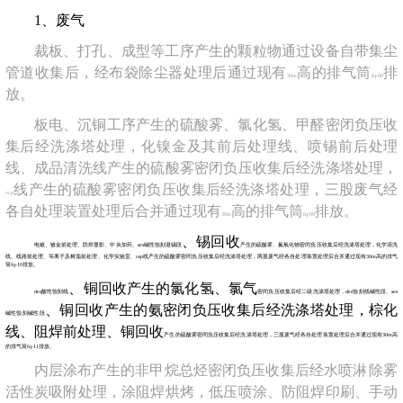
1
、废气
裁板、打孔、成型等工序产生的颗粒物通过设备自带集尘
管道收集后，经布袋除尘器处理后通过现有
高的排气筒
排
30m
fq-08
放。
板电、沉铜工序产生的硫酸雾、氯化氢、甲醛密闭负压收
集后经洗涤塔处理，化镍金及其前后处理线、喷锡前后处理
线、成品清洗线产生的硫酸雾密闭负压收集后经洗涤塔处理，
线产生的硫酸雾密闭负压收集后经洗涤塔处理，三股废气经
vcp
各自处理装置处理后合并通过现有
高的排气筒
排放。
30m
fq-09
、锡回收
电镀、镀金前处理、防焊显影、中央加药、
ses
碱性蚀刻退锡段
产生的硫酸雾、氮氧化物密闭负压收集后经洗涤塔处理，化学清洗
线、线路前处理、等离子及树脂前处理、化学实验室、
osp
线产生的硫酸雾密闭负压收集后经洗涤塔处理，两股废气经各自处理装置处理后合并通过现有
30m
高的排气
筒
fq-10
排放。
、铜回收
产生的氯化氢
、氯气
des
酸性蚀刻线
密闭负压收集后经二级洗涤塔处理，
des
蚀刻线碱性段、
ses
、铜回收
产生的氨密闭负压收集后经洗涤塔处理，棕化
碱性蚀刻碱性段
线、阻焊前处理
、铜回收
产生的硫酸雾密闭负压收集后经洗涤塔处理，三股废气经各自处理装置处理后合并通过现有
30m
高
的排气筒
fq-11
排放。
内层涂布产生的非甲烷总烃密闭负压收集后经水喷淋
除雾
活性炭吸附处理，涂阻焊烘烤，低压喷涂、防阻焊印刷、手动