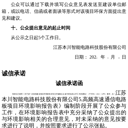
公众可以通过下载并填写公众意见表发送至建设单位邮
箱，或以电话、信函或者面谈等形式对该项目环保方面提出意
见和建议。
十、公众提出意见的起止时间
从公示之日起
5
个工作日。
江苏本川智能电路科技股份有限公司
日期：
202
年
月
日
4
3
8
诚信承诺
诚信承诺函
江苏
我单位已按照《关于进一步加强建设项目环境影响评价文件编制公众参与和信息公开工作的通知》（宁环办
﹝
2021
﹞
14
号
）要求，在《
本川智能电路科技股份有限公司
5
高频高速通信电路
g
板项目环境影响报告表》编制阶段开展了公众参与
工作，在环境影响报告表中充分采纳了公众提出的
与环境影响相关的合理意见，对未采纳的意见按要
求进行了说明，并按照要求进行了公示张贴。