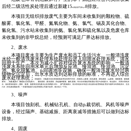
后经二级
活性炭
处理后通过
新建
15
8
排放。
m
高的排气筒
fq-1
本项目无组织排放废气主要为车间未收集到的颗粒物、硫
酸雾、氯化氢、甲醛、氮氧化物、氨、
氯气、
锡及其化合物、
氰化氢
、
污水站未收集到的氨
、氯化氢
和硫化氢
以及危废仓库
未收集到的非甲烷总烃，经预测可满足厂界达标排放。
2
、
废水
本项目废水主要为生产废水和员工生活污水。一般清洗废
水经一般清洗废水处理系统处理后进入回用水处理系统，清水
回用于生产，
本次为减小扩容对综合废水系统的影响，一般清
洗废水系统回用水单元后增加反应池、慢混池、快混池、沉淀
池、氧化脱氮池、
p
回调池等设施，确保一般清洗废水经过两
h
级物化沉淀后，出水水质达到达标排放的标准，不再进入综合
废水处理系统；
含镍废水、含氰废水各自单独收集处理后回用不外排；高铜高
cod
废液（棕化废液、膨松废液、
osp
废液、退膜废液、镀铜废
液等）、高氨氮废水（碱蚀刻后清洗废水）、显影废液（显影废液、高锰酸钾废液、酸性废液）等分别经预处理装置处理后与含钯废水、络合废水、回用水系统浓
水、低浓度有机废水（显影、退膜、除胶渣后清洗废水以及洗网废水等）、废气喷淋废水、软水系统浓水等进入综合废水处理系统处理后与循环冷却系统排水、生活
污水（经化粪池预处理）一并接管秦源污水处理有限公司集中处理，尾水排入一干河。
3
、噪声
本项目蚀刻机、机械钻孔机、自动
p
裁切机、风机等噪声
p
设备，经过隔声、基础减振、距离衰减等措施后可以做到达标
排放。
4
、固废