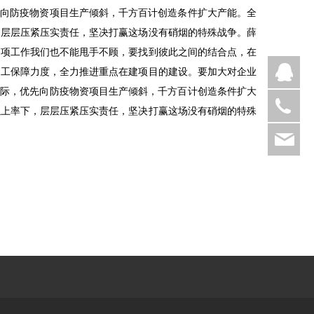
先向防疫物资项目生产倾斜，千方百计创造条件扩大产能。全
，层层压紧压实责任，坚决打赢这场没有硝烟的特殊战争。薛
各项工作我们也不能甩手不顾，要找到彼此之间的结合点，在
用工保障力度，全力推进重点在建项目的建设。要加大对企业
实际，优先向防疫物资项目生产倾斜，千方百计创造条件扩大
075
以上率下，层层压紧压实责任，坚决打赢这场没有硝烟的特殊